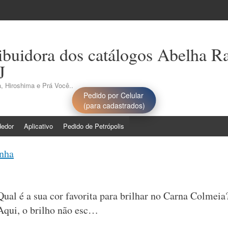
ribuidora dos catálogos Abelha R
J
, Hiroshima e Prá Você..
Pedido por Celular
(para cadastrados)
dedor
Aplicativo
Pedido de Petrópolis
nha
Qual é a sua cor favorita para brilhar no Carna Colmeia
Aqui, o brilho não esc…