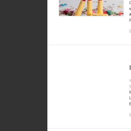
Q
2
f
2