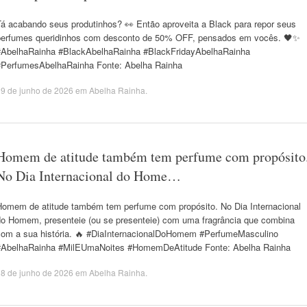
Tá acabando seus produtinhos? 👀 Então aproveita a Black para repor seus
perfumes queridinhos com desconto de 50% OFF, pensados em vocês. 🖤✨
#AbelhaRainha #BlackAbelhaRainha #BlackFridayAbelhaRainha
#PerfumesAbelhaRainha Fonte: Abelha Rainha
9 de junho de 2026
em
Abelha Rainha
.
Homem de atitude também tem perfume com propósito
No Dia Internacional do Home…
Homem de atitude também tem perfume com propósito. No Dia Internacional
do Homem, presenteie (ou se presenteie) com uma fragrância que combina
com a sua história. 🔥 #DiaInternacionalDoHomem #PerfumeMasculino
#AbelhaRainha #MilEUmaNoites #HomemDeAtitude Fonte: Abelha Rainha
8 de junho de 2026
em
Abelha Rainha
.