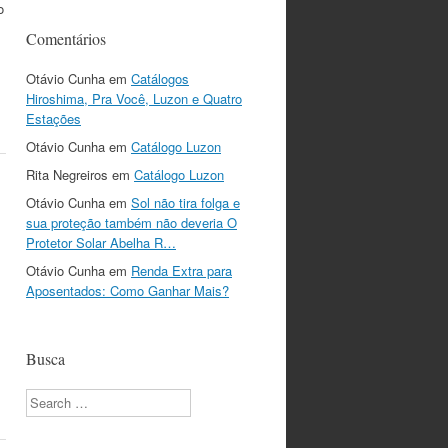
o
Comentários
Otávio Cunha
em
Catálogos
Hiroshima, Pra Você, Luzon e Quatro
Estações
Otávio Cunha
em
Catálogo Luzon
Rita Negreiros
em
Catálogo Luzon
Otávio Cunha
em
Sol não tira folga e
sua proteção também não deveria O
Protetor Solar Abelha R…
Otávio Cunha
em
Renda Extra para
Aposentados: Como Ganhar Mais?
Busca
Search