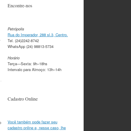
Encontre-nos
Petrópolis
Rua do Imperador, 288 sl.3, Centro.
,
Tel. (24)2242-8742
,
WhatsApp (24) 98813-5734
Horário
Terça—Sexta: 9h–18hs
Intervalo para Almoço: 13h–14h
Cadastro Online
Você também pode fazer seu
o
cadastro online e, nesse caso, lhe