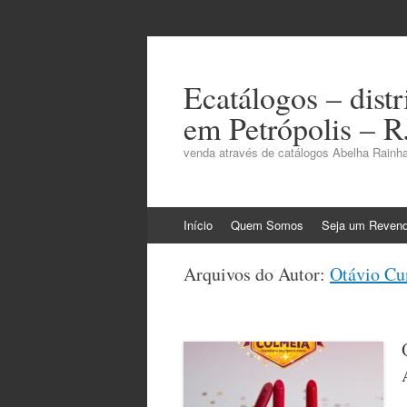
Ecatálogos – dist
em Petrópolis – R
venda através de catálogos Abelha Rainha
Pular
Início
Quem Somos
Seja um Reven
para
o
Arquivos do Autor:
Otávio Cu
conteúdo