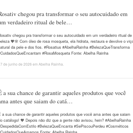
Rosativ chegou pra transformar o seu autocuidado em
um verdadeiro ritual de bele…
osativ chegou pra transformar o seu autocuidado em um verdadeiro ritual de
eleza 💖🌸 Com óleo de rosa mosqueta, ela hidrata, restaura e devolve o viç
natural da pele e dos fios. #Rosatius #AbelhaRainha #BelezaQueTransforma
#CuidadosQueEncantam #RosaMosqueta Fonte: Abelha Rainha
7 de junho de 2026
em
Abelha Rainha
.
É a sua chance de garantir aqueles produtos que você
ama antes que saiam do catá…
É a sua chance de garantir aqueles produtos que você ama antes que saiam
do catálogo! 💖 Depois não diz que a gente não avisou, hein? #AbelhaRainha
#DespedidaComEstilo #BelezaQueEncanta #SePiscouPerdeu #Cosméticos
#CuidadosQueAmamos Fonte: Abelha Rainha