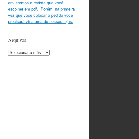
enviaremos a revista que você
escolher em pdf. Porém, na primeira
vez que você colocar o pedido você
precisará vir a uma de nossas lojas.
Arquivos
Arquivos