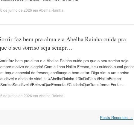
6 de junho de 2026
em
Abelha Rainha
.
Sorrir faz bem pra alma e a Abelha Rainha cuida pra
que o seu sorriso seja sempr…
orrir faz bem pra alma e a Abelha Rainha cuida pra que o seu sorriso seja
empre motivo de alegria! Com a linha Hálito Fresco, seu cuidado bucal ganh
m toque especial de frescor, confiança e bem-estar. Diga sim a um sorriso
saudável e cheio de vida! ✨ #AbelhaRainha #DiaDoRiso #HalitoFresco
#SorrisoSaudável #BelezaQueEncanta #CuidadoQueTransforma Fonte:…
5 de junho de 2026
em
Abelha Rainha
.
Posts Recentes
→