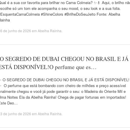
ual é a sua cor favorita para brilhar no Carna Colmeia? ✨💄 Aqui, o brilho nã
escolhe só um tom ele acompanha o seu mood, o seu look e a sua folia.
#EsquentaCarnaColmeia #ShineColors #BrilheDoSeuJeito Fonte: Abelha
Rainha
6 de junho de 2026
em
Abelha Rainha
.
​​ O SEGREDO DE DUBAI CHEGOU NO BRASIL E JÁ
ESTÁ DISPONÍVEL! ​ O perfume que es…
​​✨ O SEGREDO DE DUBAI CHEGOU NO BRASIL E JÁ ESTÁ DISPONÍVEL!
✨ ​ O perfume que está bombando com cheiro de milhões e preço acessível
inalmente chegou e você já pode garantir o seu: o Madeira do Oriente Mil e
Uma Noites Ela da Abelha Rainha! ​Chega de pagar fortunas em importados!
Este Deo…
3 de junho de 2026
em
Abelha Rainha
.