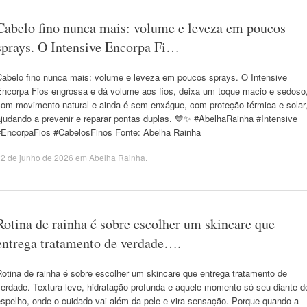
Cabelo fino nunca mais: volume e leveza em poucos
sprays. O Intensive Encorpa Fi…
Cabelo fino nunca mais: volume e leveza em poucos sprays. O Intensive
Encorpa Fios engrossa e dá volume aos fios, deixa um toque macio e sedoso
com movimento natural e ainda é sem enxágue, com proteção térmica e solar
ajudando a prevenir e reparar pontas duplas. 💙✨ #AbelhaRainha #Intensive
#EncorpaFios #CabelosFinos Fonte: Abelha Rainha
2 de junho de 2026
em
Abelha Rainha
.
Rotina de rainha é sobre escolher um skincare que
entrega tratamento de verdade….
otina de rainha é sobre escolher um skincare que entrega tratamento de
verdade. Textura leve, hidratação profunda e aquele momento só seu diante d
espelho, onde o cuidado vai além da pele e vira sensação. Porque quando a