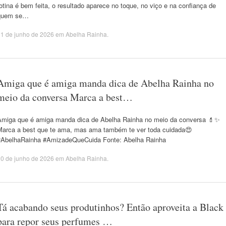
otina é bem feita, o resultado aparece no toque, no viço e na confiança de
quem se…
1 de junho de 2026
em
Abelha Rainha
.
Amiga que é amiga manda dica de Abelha Rainha no
meio da conversa Marca a best…
Amiga que é amiga manda dica de Abelha Rainha no meio da conversa 💄✨
Marca a best que te ama, mas ama também te ver toda cuidada😍
#AbelhaRainha #AmizadeQueCuida Fonte: Abelha Rainha
0 de junho de 2026
em
Abelha Rainha
.
Tá acabando seus produtinhos? Então aproveita a Black
para repor seus perfumes …