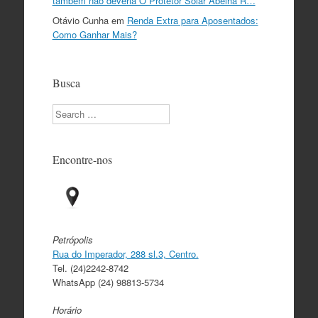
também não deveria O Protetor Solar Abelha R…
Otávio Cunha
em
Renda Extra para Aposentados:
Como Ganhar Mais?
Busca
Search
Encontre-nos
Petrópolis
Rua do Imperador, 288 sl.3, Centro.
Tel. (24)2242-8742
WhatsApp (24) 98813-5734
Horário