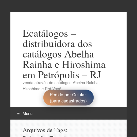
Ecatálogos –
distribuidora dos
catálogos Abelha
Rainha e Hiroshima
em Petrópolis – RJ
venda através de catálogos Abelha Rainha,
Hiroshima e Prá Você..
Pedido por Celular
(para cadastrados)
Menu
Pular
Arquivos de Tags:
para