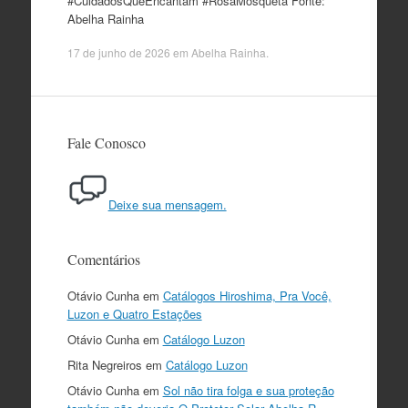
#CuidadosQueEncantam #RosaMosqueta Fonte:
Abelha Rainha
17 de junho de 2026
em
Abelha Rainha
.
Fale Conosco
Deixe sua mensagem.
Comentários
Otávio Cunha
em
Catálogos Hiroshima, Pra Você,
Luzon e Quatro Estações
Otávio Cunha
em
Catálogo Luzon
Rita Negreiros
em
Catálogo Luzon
Otávio Cunha
em
Sol não tira folga e sua proteção