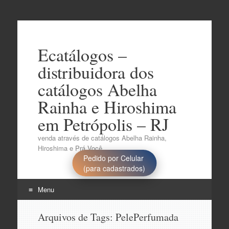
Ecatálogos –
distribuidora dos
catálogos Abelha
Rainha e Hiroshima
em Petrópolis – RJ
venda através de catálogos Abelha Rainha,
Hiroshima e Prá Você..
Pedido por Celular
(para cadastrados)
Menu
Pular
Arquivos de Tags:
PelePerfumada
para