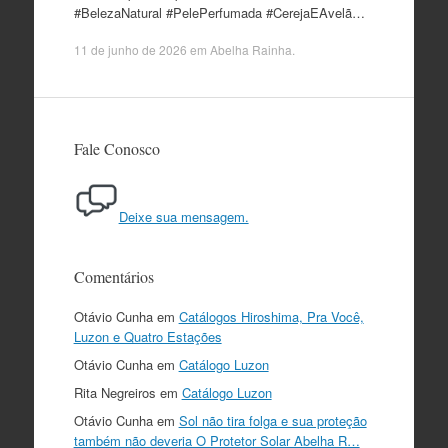
#BelezaNatural #PelePerfumada #CerejaEAvelã…
11 de junho de 2026
em
Abelha Rainha
.
Fale Conosco
Deixe sua mensagem.
Comentários
Otávio Cunha
em
Catálogos Hiroshima, Pra Você,
Luzon e Quatro Estações
Otávio Cunha
em
Catálogo Luzon
Rita Negreiros
em
Catálogo Luzon
Otávio Cunha
em
Sol não tira folga e sua proteção
também não deveria O Protetor Solar Abelha R…