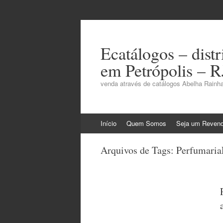
Ecatálogos – dist
em Petrópolis – R
venda através de catálogos Abelha Rainha
Pular
Início
Quem Somos
Seja um Reven
para
o
Arquivos de Tags:
Perfumaria
conteúdo