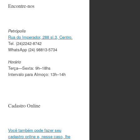
Encontre-nos
Petrópolis
Rua do Imperador, 288 sl.3, Centro.
Tel. (24)2242-8742
WhatsApp (24) 98813-5734
Horário
Terça—Sexta: 9h–18hs
Intervalo para Almoço: 13h–14h
Cadastro Online
Você também pode fazer seu
cadastro online e, nesse caso, lhe