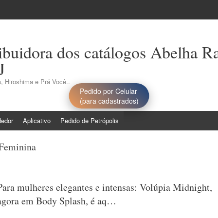
ribuidora dos catálogos Abelha R
J
, Hiroshima e Prá Você..
Pedido por Celular
(para cadastrados)
dedor
Aplicativo
Pedido de Petrópolis
Feminina
Para mulheres elegantes e intensas: Volúpia Midnight,
agora em Body Splash, é aq…