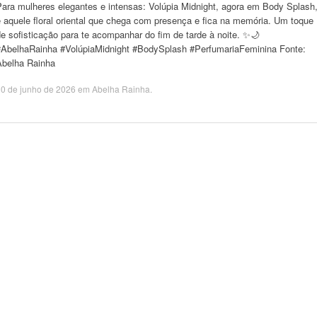
Para mulheres elegantes e intensas: Volúpia Midnight, agora em Body Splash
 aquele floral oriental que chega com presença e fica na memória. Um toque
e sofisticação para te acompanhar do fim de tarde à noite. ✨🌙
#AbelhaRainha #VolúpiaMidnight #BodySplash #PerfumariaFeminina Fonte:
Abelha Rainha
0 de junho de 2026
em
Abelha Rainha
.