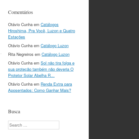
,
Comentários
Otávio Cunha
em
Catálogos
Hiroshima, Pra Você, Luzon e Quatro
Estações
Otávio Cunha
em
Catálogo Luzon
Rita Negreiros
em
Catálogo Luzon
Otávio Cunha
em
Sol não tira folga e
sua proteção também não deveria O
Protetor Solar Abelha R…
Otávio Cunha
em
Renda Extra para
Aposentados: Como Ganhar Mais?
Busca
Search