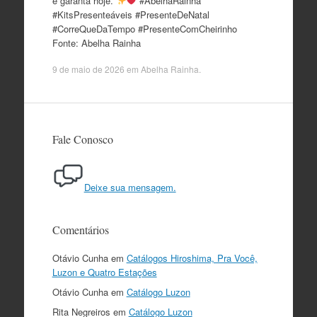
e garanta hoje.
#AbelhaRainha
#KitsPresenteáveis #PresenteDeNatal
#CorreQueDaTempo #PresenteComCheirinho
Fonte: Abelha Rainha
9 de maio de 2026
em
Abelha Rainha
.
Fale Conosco
Deixe sua mensagem.
Comentários
Otávio Cunha
em
Catálogos Hiroshima, Pra Você,
Luzon e Quatro Estações
Otávio Cunha
em
Catálogo Luzon
Rita Negreiros
em
Catálogo Luzon