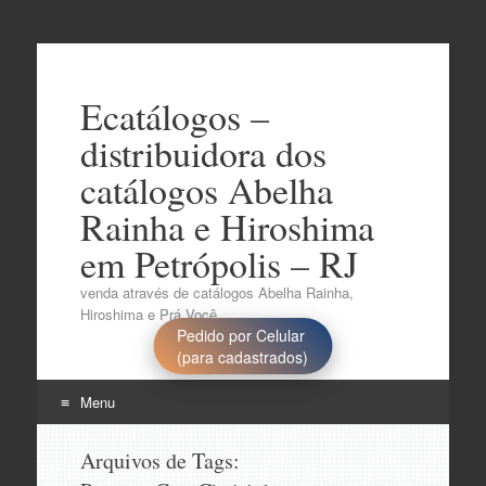
Ecatálogos –
distribuidora dos
catálogos Abelha
Rainha e Hiroshima
em Petrópolis – RJ
venda através de catálogos Abelha Rainha,
Hiroshima e Prá Você..
Pedido por Celular
(para cadastrados)
Menu
Pular
Arquivos de Tags:
para