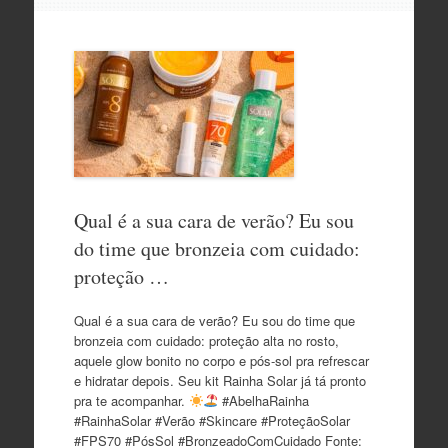
o
conteúdo
Qual é a sua cara de verão? Eu sou
do time que bronzeia com cuidado:
proteção …
Qual é a sua cara de verão? Eu sou do time que
bronzeia com cuidado: proteção alta no rosto,
aquele glow bonito no corpo e pós-sol pra refrescar
e hidratar depois. Seu kit Rainha Solar já tá pronto
pra te acompanhar.
#AbelhaRainha
#RainhaSolar #Verão #Skincare #ProteçãoSolar
#FPS70 #PósSol #BronzeadoComCuidado Fonte: