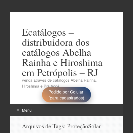
Ecatálogos –
distribuidora dos
catálogos Abelha
Rainha e Hiroshima
em Petrópolis – RJ
venda através de catálogos Abelha Rainha,
Hiroshima e Prá Você..
Pedido por Celular
(para cadastrados)
Menu
Pular
Arquivos de Tags:
ProteçãoSolar
para