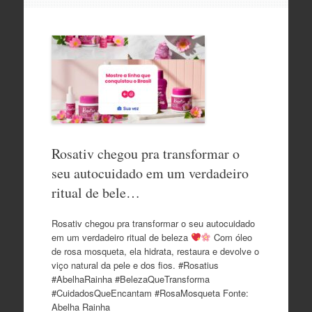
o
conteúdo
Rosativ chegou pra transformar o
seu autocuidado em um verdadeiro
ritual de bele…
Rosativ chegou pra transformar o seu autocuidado
em um verdadeiro ritual de beleza
Com óleo
de rosa mosqueta, ela hidrata, restaura e devolve o
viço natural da pele e dos fios. #Rosatius
#AbelhaRainha #BelezaQueTransforma
#CuidadosQueEncantam #RosaMosqueta Fonte:
Abelha Rainha