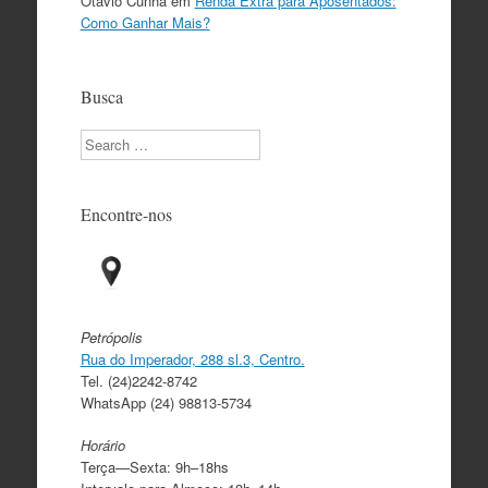
Otávio Cunha
em
Renda Extra para Aposentados:
Como Ganhar Mais?
Busca
Search
Encontre-nos
Petrópolis
Rua do Imperador, 288 sl.3, Centro.
Tel. (24)2242-8742
WhatsApp (24) 98813-5734
Horário
Terça—Sexta: 9h–18hs