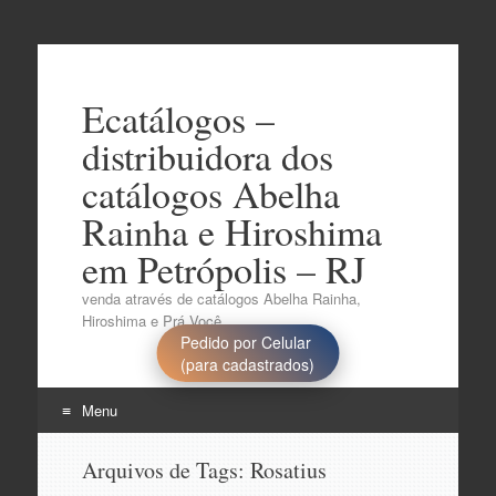
Ecatálogos –
distribuidora dos
catálogos Abelha
Rainha e Hiroshima
em Petrópolis – RJ
venda através de catálogos Abelha Rainha,
Hiroshima e Prá Você..
Pedido por Celular
(para cadastrados)
Menu
Pular
Arquivos de Tags:
Rosatius
para