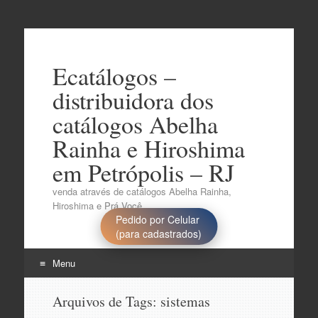
Ecatálogos –
distribuidora dos
catálogos Abelha
Rainha e Hiroshima
em Petrópolis – RJ
venda através de catálogos Abelha Rainha,
Hiroshima e Prá Você..
Pedido por Celular
(para cadastrados)
Menu
Pular
Arquivos de Tags:
sistemas
para