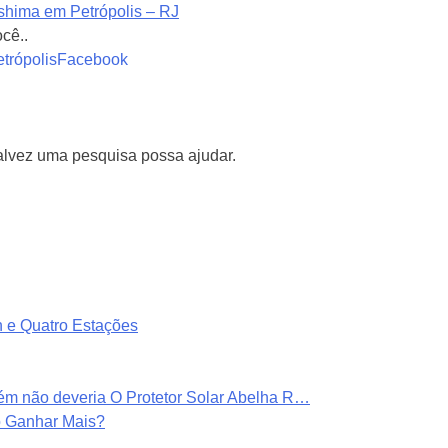
oshima em Petrópolis – RJ
cê..
trópolis
Facebook
alvez uma pesquisa possa ajudar.
n e Quatro Estações
mbém não deveria O Protetor Solar Abelha R…
o Ganhar Mais?