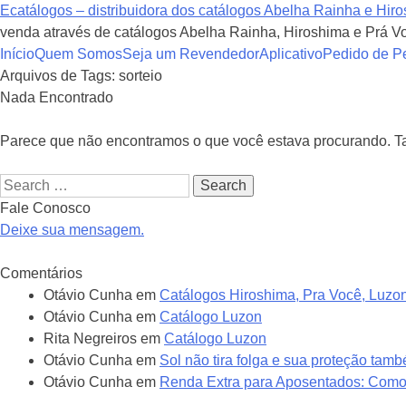
Ecatálogos – distribuidora dos catálogos Abelha Rainha e Hir
venda através de catálogos Abelha Rainha, Hiroshima e Prá Vo
Pular
Início
Quem Somos
Seja um Revendedor
Aplicativo
Pedido de Pe
para
Arquivos de Tags:
sorteio
o
Nada Encontrado
conteúdo
Parece que não encontramos o que você estava procurando. T
Search
Fale Conosco
Deixe sua mensagem.
Comentários
Otávio Cunha
em
Catálogos Hiroshima, Pra Você, Luzo
Otávio Cunha
em
Catálogo Luzon
Rita Negreiros
em
Catálogo Luzon
Otávio Cunha
em
Sol não tira folga e sua proteção ta
Otávio Cunha
em
Renda Extra para Aposentados: Com