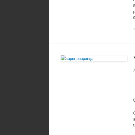
5
1
s