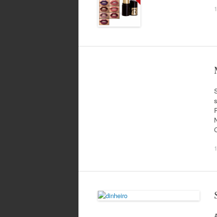
1
S
s
1