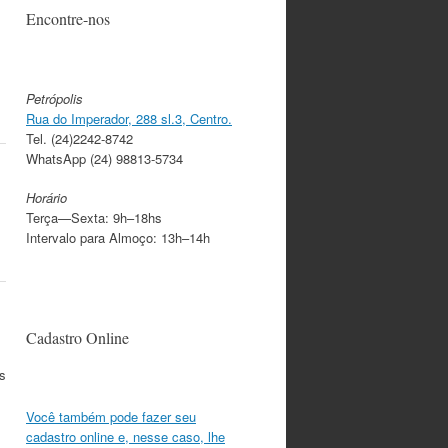
Encontre-nos
Petrópolis
Rua do Imperador, 288 sl.3, Centro.
Tel. (24)2242-8742
WhatsApp (24) 98813-5734
Horário
Terça—Sexta: 9h–18hs
Intervalo para Almoço: 13h–14h
Cadastro Online
s
Você também pode fazer seu
cadastro online e, nesse caso, lhe