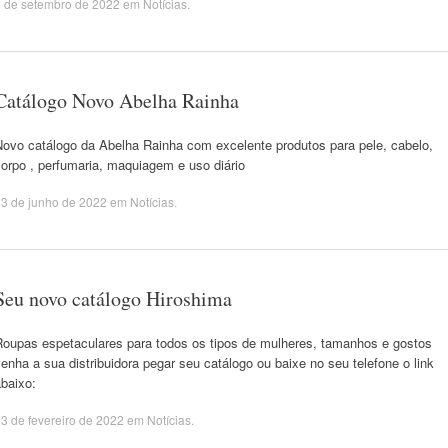
 de setembro de 2022
em
Notícias
.
Catálogo Novo Abelha Rainha
Novo catálogo da Abelha Rainha com excelente produtos para pele, cabelo,
orpo , perfumaria, maquiagem e uso diário
3 de junho de 2022
em
Notícias
.
Seu novo catálogo Hiroshima
Roupas espetaculares para todos os tipos de mulheres, tamanhos e gostos
enha a sua distribuidora pegar seu catálogo ou baixe no seu telefone o link
baixo:
3 de fevereiro de 2022
em
Notícias
.