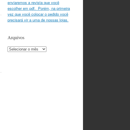
enviaremos a revista que você
escolher em pdf. Porém, na primeira
vez que você colocar o pedido você
precisará vir a uma de nossas lojas.
Arquivos
Arquivos