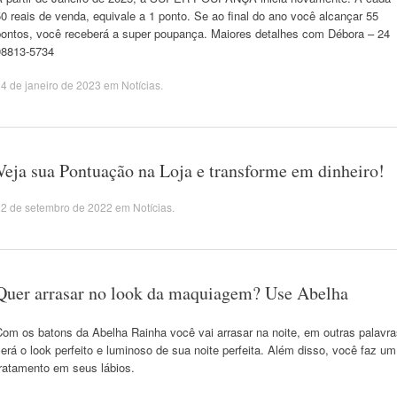
0 reais de venda, equivale a 1 ponto. Se ao final do ano você alcançar 55
pontos, você receberá a super poupança. Maiores detalhes com Débora – 24
98813-5734
4 de janeiro de 2023
em
Notícias
.
Veja sua Pontuação na Loja e transforme em dinheiro!
22 de setembro de 2022
em
Notícias
.
Quer arrasar no look da maquiagem? Use Abelha
Com os batons da Abelha Rainha você vai arrasar na noite, em outras palavra
erá o look perfeito e luminoso de sua noite perfeita. Além disso, você faz um
tratamento em seus lábios.