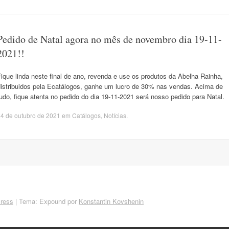
Pedido de Natal agora no mês de novembro dia 19-11-
2021!!
ique linda neste final de ano, revenda e use os produtos da Abelha Rainha,
distribuidos pela Ecatálogos, ganhe um lucro de 30% nas vendas. Acima de
udo, fique atenta no pedido do dia 19-11-2021 será nosso pedido para Natal.
4 de outubro de 2021
em
Catálogos
,
Notícias
.
ress
|
Tema: Expound por
Konstantin Kovshenin