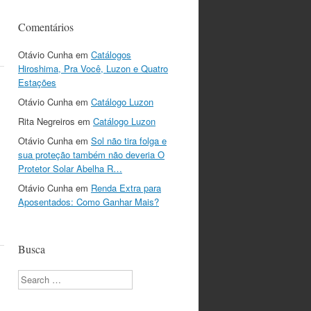
Comentários
Otávio Cunha
em
Catálogos
Hiroshima, Pra Você, Luzon e Quatro
Estações
Otávio Cunha
em
Catálogo Luzon
Rita Negreiros
em
Catálogo Luzon
Otávio Cunha
em
Sol não tira folga e
sua proteção também não deveria O
Protetor Solar Abelha R…
Otávio Cunha
em
Renda Extra para
Aposentados: Como Ganhar Mais?
Busca
Search