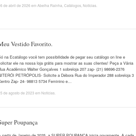
6 de abril de 2026
em
Abelha Rainha
,
Catálogos
,
Notícias
.
Meu Vestido Favorito.
ó na Ecatálogo você tem possibilidade de pegar seu catálogo on line e
olicitar ele na nossa loja grátis para mostrar as suas clientes! Peça a Vânia
Rua Acadêmico Walter Gonçalves 1 sobreloja 207 zap- (21) 98696-2376
NITERÓI PETRÓPOLIS- Solicite a Débora Rua do Imperador 288 sobreloja 3
Centro Zap- 24- 98813 5734 Feminino e…
5 de agosto de 2023
em
Notícias
.
Super Poupança
A partir de Janeiro de 2025, a SUPER POUPANÇA inicia novamente. A cada