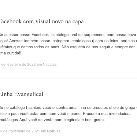
Facebook com visual novo na capa
Se acessar nosso Facebook -ecatalogos vai se surpreender, com nossa nova
capa! Acesse também nosso Instagram- ecatalogos.rj com notícias, sorteios 
prêmios que damos todos os anos. Não esqueça de nos seguir e sempre dar
ma curtida!!
 de fevereiro de 2022
em
Notícias
.
Linha Evangelical
Só no catálogo Fashion, você encontra uma linha de produtos cheio de graça 
beleza para você estar bem com você mesmo! Procure a sua revendedora
Ecatálogos Aqui você se veste com elegância e bom gosto.
18 de novembro de 2021
em
Notícias
.