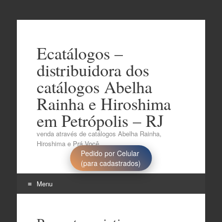
Ecatálogos –
distribuidora dos
catálogos Abelha
Rainha e Hiroshima
em Petrópolis – RJ
venda através de catálogos Abelha Rainha,
Hiroshima e Prá Você..
Pedido por Celular
(para cadastrados)
Menu
Pular
para