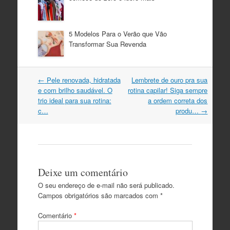
5 Modelos Para o Verão que Vão
Transformar Sua Revenda
Navegação
←
Pele renovada, hidratada
Lembrete de ouro pra sua
do
e com brilho saudável. O
rotina capilar! Siga sempre
post
trio ideal para sua rotina:
a ordem correta dos
c…
produ…
→
Deixe um comentário
O seu endereço de e-mail não será publicado.
Campos obrigatórios são marcados com
*
Comentário
*