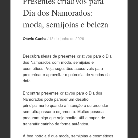
Presentes criativos para
o
conteúdo
Dia dos Namorados:
moda, semijoias e beleza
Otávio Cunha
/
13 de junho de 2026
Descubra ideias de presentes criativos para o Dia
dos Namorados com moda, semijoias e
cosméticos. Veja sugestões acessíveis para
presentear e aproveitar o potencial de vendas da
data.
Encontrar presentes criativos para o Dia dos
Namorados pode parecer um desafio,
principalmente quando a intenção é surpreender
sem ultrapassar o orçamento. Muitas pessoas
procuram algo que seja bonito, útil e capaz de
transmitir carinho de forma autêntica.
A boa notícia é que moda, semijoias e cosméticos