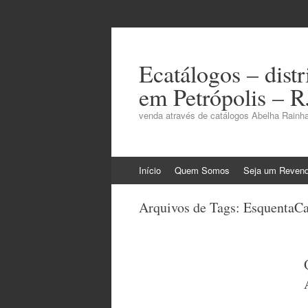
Ecatálogos – dist
em Petrópolis – R
venda através de catálogos Abelha Rainha
Pular
Início
Quem Somos
Seja um Reven
para
o
Arquivos de Tags:
EsquentaC
conteúdo