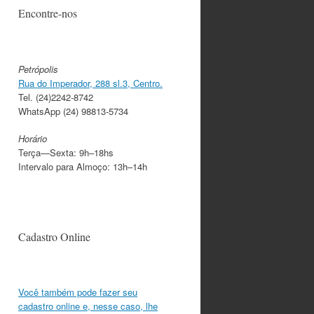
Encontre-nos
Petrópolis
Rua do Imperador, 288 sl.3, Centro.
Tel. (24)2242-8742
WhatsApp (24) 98813-5734
Horário
Terça—Sexta: 9h–18hs
Intervalo para Almoço: 13h–14h
Cadastro Online
Você também pode fazer seu
cadastro online e, nesse caso, lhe