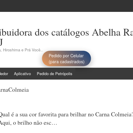
ribuidora dos catálogos Abelha R
J
, Hiroshima e Prá Você..
Pedido por Celular
(para cadastrados)
dedor
Aplicativo
Pedido de Petrópolis
arnaColmeia
Qual é a sua cor favorita para brilhar no Carna Colmeia
Aqui, o brilho não esc…