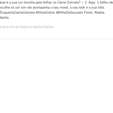
ual é a sua cor favorita para brilhar no Carna Colmeia? ✨💄 Aqui, o brilho nã
escolhe só um tom ele acompanha o seu mood, o seu look e a sua folia.
#EsquentaCarnaColmeia #ShineColors #BrilheDoSeuJeito Fonte: Abelha
Rainha
6 de junho de 2026
em
Abelha Rainha
.