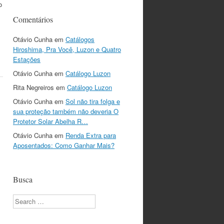
o
Comentários
Otávio Cunha
em
Catálogos
Hiroshima, Pra Você, Luzon e Quatro
Estações
Otávio Cunha
em
Catálogo Luzon
Rita Negreiros
em
Catálogo Luzon
Otávio Cunha
em
Sol não tira folga e
sua proteção também não deveria O
Protetor Solar Abelha R…
Otávio Cunha
em
Renda Extra para
Aposentados: Como Ganhar Mais?
Busca
Search