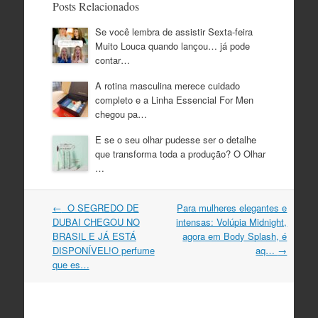
Posts Relacionados
Se você lembra de assistir Sexta-feira
Muito Louca quando lançou… já pode
contar…
A rotina masculina merece cuidado
completo e a Linha Essencial For Men
chegou pa…
E se o seu olhar pudesse ser o detalhe
que transforma toda a produção? O Olhar
…
Navegação
←
​​ O SEGREDO DE
Para mulheres elegantes e
do
DUBAI CHEGOU NO
intensas: Volúpia Midnight,
post
BRASIL E JÁ ESTÁ
agora em Body Splash, é
DISPONÍVEL! ​ O perfume
aq…
→
que es…