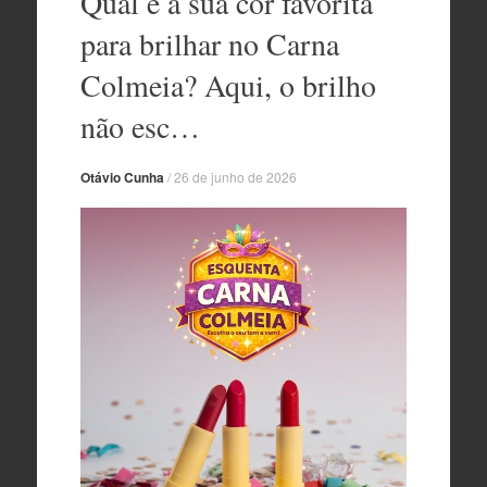
Qual é a sua cor favorita
o
conteúdo
para brilhar no Carna
Colmeia? Aqui, o brilho
não esc…
Otávio Cunha
/
26 de junho de 2026