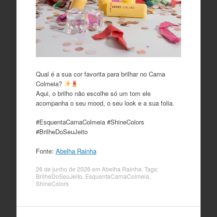
Qual é a sua cor favorita para brilhar no Carna
Colmeia?
Aqui, o brilho não escolhe só um tom ele
acompanha o seu mood, o seu look e a sua folia.
#EsquentaCarnaColmeia #ShineColors
#BrilheDoSeuJeito
Fonte:
Abelha Rainha
26 de junho de 2026
em
Abelha Rainha
. Tags:
BrilheDoSeuJeito
,
EsquentaCarnaColmeia
,
ShineColors