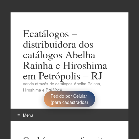
Ecatálogos –
distribuidora dos
catálogos Abelha
Rainha e Hiroshima
em Petrópolis – RJ
venda através de catálogos Abelha Rainha,
Hiroshima e Prá Você..
Pedido por Celular
(para cadastrados)
Menu
Pular
para