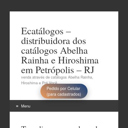
Ecatálogos –
distribuidora dos
catálogos Abelha
Rainha e Hiroshima
em Petrópolis – RJ
venda através de catálogos Abelha Rainha,
Hiroshima e Prá Você..
Pedido por Celular
(para cadastrados)
Menu
Pular
para