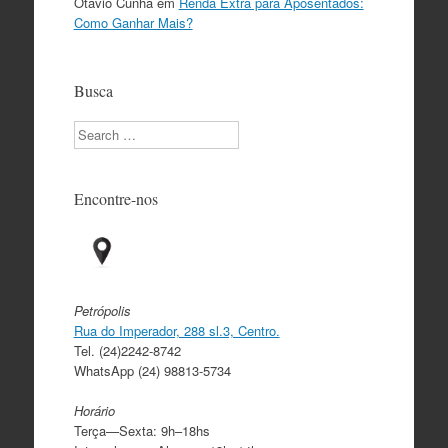
Otávio Cunha
em
Renda Extra para Aposentados:
Como Ganhar Mais?
Busca
Search
Encontre-nos
Petrópolis
Rua do Imperador, 288 sl.3, Centro.
Tel. (24)2242-8742
WhatsApp (24) 98813-5734
Horário
Terça—Sexta: 9h–18hs