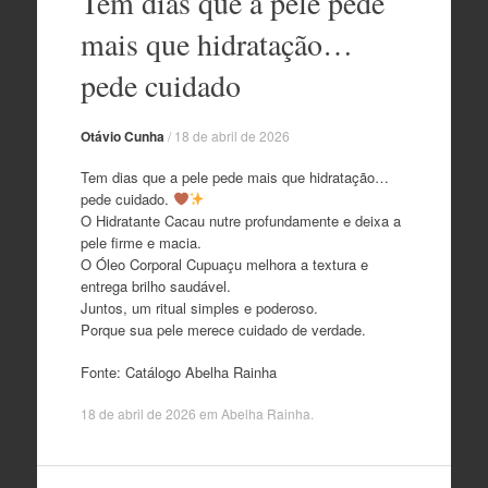
Tem dias que a pele pede
o
conteúdo
mais que hidratação…
pede cuidado
Otávio Cunha
/
18 de abril de 2026
Tem dias que a pele pede mais que hidratação…
pede cuidado.
O Hidratante Cacau nutre profundamente e deixa a
pele firme e macia.
O Óleo Corporal Cupuaçu melhora a textura e
entrega brilho saudável.
Juntos, um ritual simples e poderoso.
Porque sua pele merece cuidado de verdade.
Fonte: Catálogo Abelha Rainha
18 de abril de 2026
em
Abelha Rainha
.