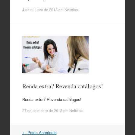
4 de outubro de 2018
em
Notícias
.
Renda extra? Revenda catálogos!
Renda extra? Revenda catálogos!
27 de setembro de 2018
em
Notícias
.
Navegação
←
Posts Anteriores