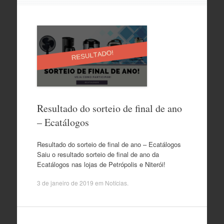
o
conteúdo
Resultado do sorteio de final de ano
– Ecatálogos
Resultado do sorteio de final de ano – Ecatálogos
Saiu o resultado sorteio de final de ano da
Ecatálogos nas lojas de Petrópolis e Niterói!
3 de janeiro de 2019
em
Notícias
.