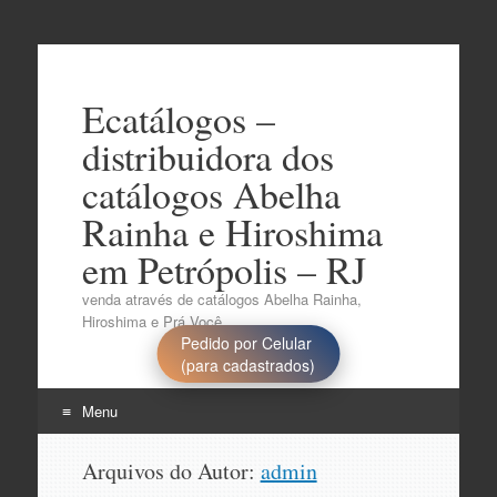
Ecatálogos –
distribuidora dos
catálogos Abelha
Rainha e Hiroshima
em Petrópolis – RJ
venda através de catálogos Abelha Rainha,
Hiroshima e Prá Você..
Pedido por Celular
(para cadastrados)
Menu
Pular
Arquivos do Autor:
admin
para