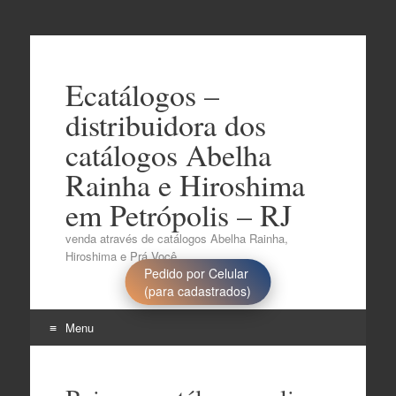
Ecatálogos –
distribuidora dos
catálogos Abelha
Rainha e Hiroshima
em Petrópolis – RJ
venda através de catálogos Abelha Rainha,
Hiroshima e Prá Você..
Pedido por Celular
(para cadastrados)
Menu
Pular
para