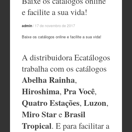
Baixe os catálogos online
o
conteúdo
e facilite a sua vida!
admin
/
17 de novembro de 2017
Baixe os catálogos online e facilite a sua vida!
A distribuidora Ecatálogos
trabalha com os catálogos
Abelha Rainha
,
Hiroshima
Pra Você
,
,
Quatro Estações
Luzon
,
,
Miro Star
Brasil
e
Tropical
. E para facilitar a