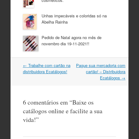
cosméticos.
Unhas impecáveis e coloridas só na
Abelha Rainha
Pedido de Natal agora no mês de
novembro dia 19-11-2021!!
Navegação
←
Trabalhe com cartão na
Pague sua mercadoria com
do
distribuidora Ecatálogos!
cartão! – Distribuidora
post
Ecatálogos
→
6 comentários em “
Baixe os
catálogos online e facilite a sua
vida!
”