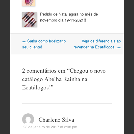
Pedido de Natal agora no mês de
novembro dia 19-11-2021!!
Navegação
←
Saiba como fidelizar o
Veja os diferenciais ao
do
seu cliente!
revender na Ecatálogos.
→
post
2 comentários em “
Chegou o novo
catálogo Abelha Rainha na
Ecatálogos!
”
Charlene Silva
28 de janeiro de 2017 at 2:38 pm