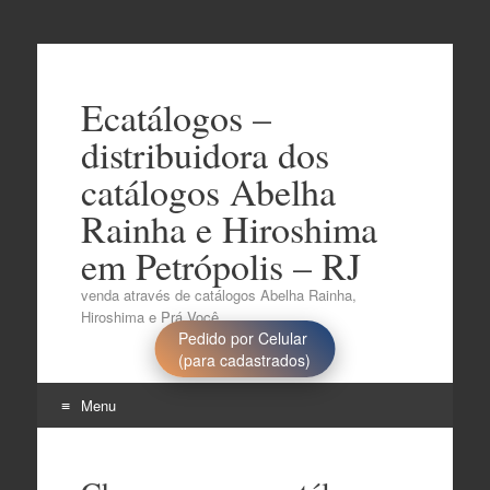
Ecatálogos –
distribuidora dos
catálogos Abelha
Rainha e Hiroshima
em Petrópolis – RJ
venda através de catálogos Abelha Rainha,
Hiroshima e Prá Você..
Pedido por Celular
(para cadastrados)
Menu
Pular
para