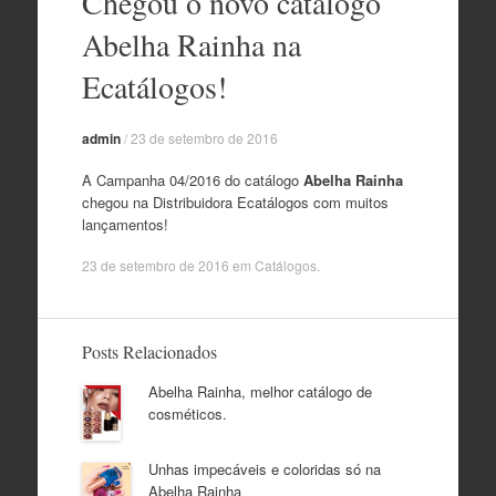
Chegou o novo catálogo
o
conteúdo
Abelha Rainha na
Ecatálogos!
admin
/
23 de setembro de 2016
A Campanha 04/2016 do catálogo
Abelha Rainha
chegou na Distribuidora Ecatálogos com muitos
lançamentos!
23 de setembro de 2016
em
Catálogos
.
Posts Relacionados
Abelha Rainha, melhor catálogo de
cosméticos.
Unhas impecáveis e coloridas só na
Abelha Rainha