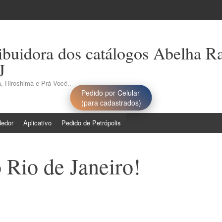
ribuidora dos catálogos Abelha R
J
, Hiroshima e Prá Você..
Pedido por Celular
(para cadastrados)
dedor
Aplicativo
Pedido de Petrópolis
 Rio de Janeiro!