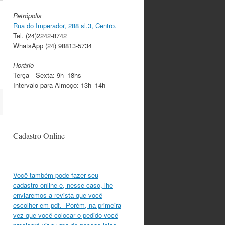
Petrópolis
Rua do Imperador, 288 sl.3, Centro.
Tel. (24)2242-8742
WhatsApp (24) 98813-5734
Horário
Terça—Sexta: 9h–18hs
Intervalo para Almoço: 13h–14h
Cadastro Online
Você também pode fazer seu
cadastro online e, nesse caso, lhe
enviaremos a revista que você
escolher em pdf. Porém, na primeira
vez que você colocar o pedido você