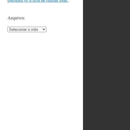
precisará vir a uma de nossas lojas.
Arquivos
Arquivos