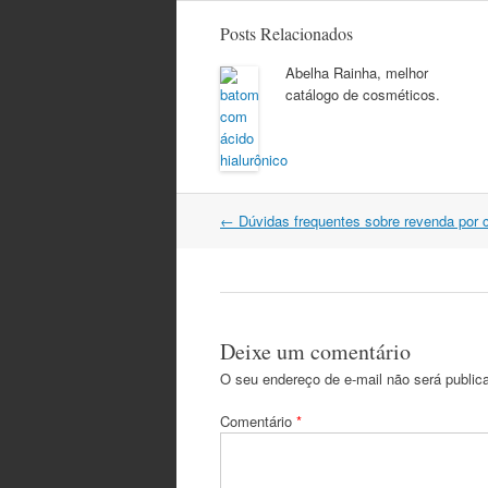
Posts Relacionados
Abelha Rainha, melhor
catálogo de cosméticos.
Navegação
←
Dúvidas frequentes sobre revenda por c
do
post
Deixe um comentário
O seu endereço de e-mail não será public
Comentário
*