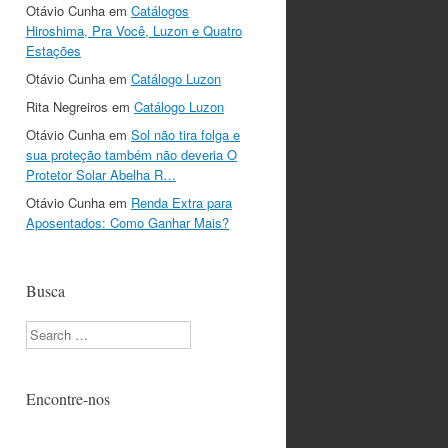
Otávio Cunha
em
Catálogos
Hiroshima, Pra Você, Luzon e Quatro
Estações
Otávio Cunha
em
Catálogo Luzon
Rita Negreiros
em
Catálogo Luzon
Otávio Cunha
em
Sol não tira folga e
sua proteção também não deveria O
Protetor Solar Abelha R…
Otávio Cunha
em
Renda Extra para
Aposentados: Como Ganhar Mais?
Busca
Search
Encontre-nos