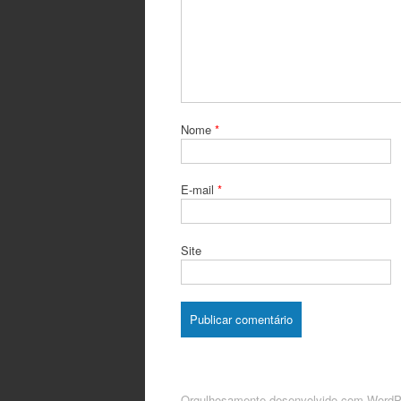
Nome
*
E-mail
*
Site
Orgulhosamente desenvolvido com WordP