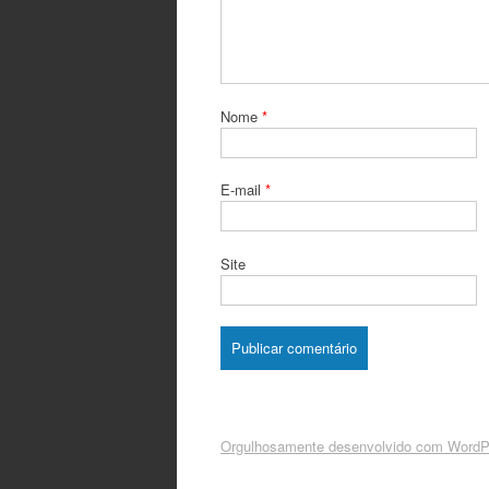
Nome
*
E-mail
*
Site
Orgulhosamente desenvolvido com WordP