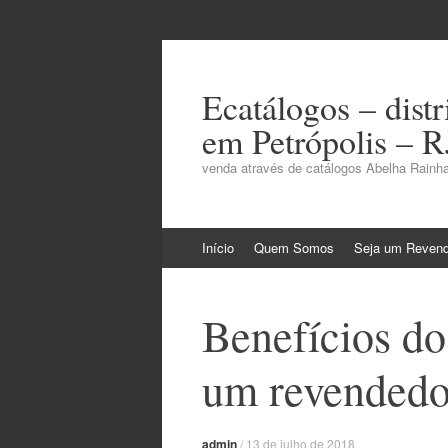
Ecatálogos – dist
em Petrópolis – R
venda através de catálogos Abelha Rainha
Pular
Início
Quem Somos
Seja um Reven
para
o
conteúdo
Benefícios do
um revendedor
admin
/
13 de julho de 2018