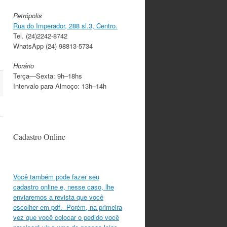
Petrópolis
Rua do Imperador, 288 sl.3, Centro.
Tel. (24)2242-8742
WhatsApp (24) 98813-5734
Horário
Terça—Sexta: 9h–18hs
Intervalo para Almoço: 13h–14h
Cadastro Online
Você também pode fazer seu
cadastro online e, nesse caso, lhe
enviaremos a revista que você
escolher em pdf. Porém, na primeira
vez que você colocar o pedido você