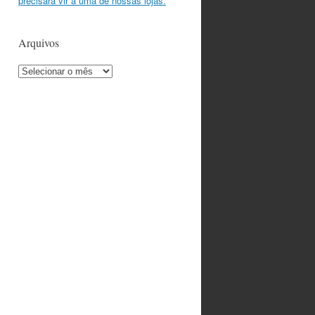
precisará vir a uma de nossas lojas.
Arquivos
Arquivos