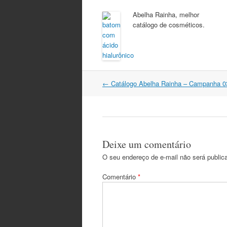
Abelha Rainha, melhor
catálogo de cosméticos.
Navegação
←
Catálogo Abelha Rainha – Campanha 0
do
post
Deixe um comentário
O seu endereço de e-mail não será public
Comentário
*