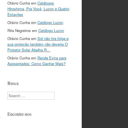
Otávio Cunha
em
Catálogos
Hiroshima, Pra Você, Luzon e Quatro
Estações
Otávio Cunha
em
Catálogo Luzon
Rita Negreiros
em
Catálogo Luzon
Otávio Cunha
em
Sol não tira folga e
sua proteção também não deveria O
Protetor Solar Abelha R…
Otávio Cunha
em
Renda Extra para
Aposentados: Como Ganhar Mais?
Busca
Search
Encontre-nos