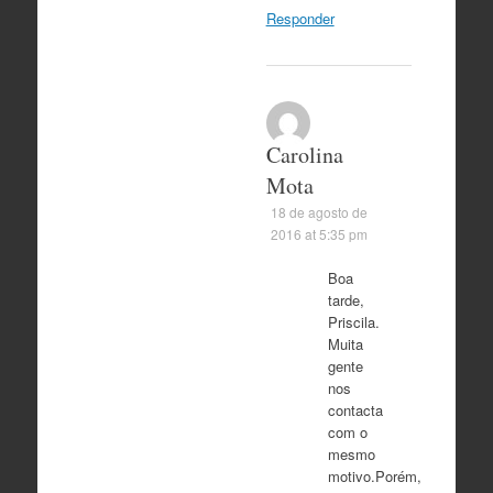
Responder
Carolina
Mota
18 de agosto de
2016 at 5:35 pm
Boa
tarde,
Priscila.
Muita
gente
nos
contacta
com o
mesmo
motivo.Porém,