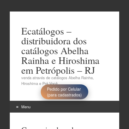
Ecatálogos –
distribuidora dos
catálogos Abelha
Rainha e Hiroshima
em Petrópolis – RJ
venda através de catálogos Abelha Rainha,
Hiroshima e Prá Você..
Pedido por Celular
(para cadastrados)
Menu
Pular
para