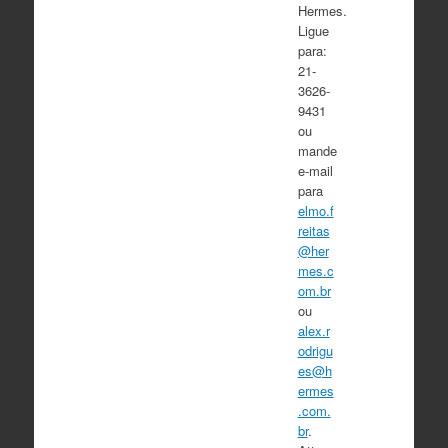
Hermes.
Ligue
para:
21-
3626-
9431
ou
mande
e-mail
para
elmo.f
reitas
@her
mes.c
om.br
ou
alex.r
odrigu
es@h
ermes
.com.
br
.