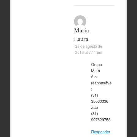
Maria
Laura
28 de agosto de
2016 at 7:11 pm
Grupo
Meta
é o
responsável
:
(31)
35660336
Zap
(31)
997629758
Responder