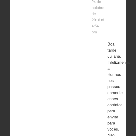
24 de
outubro
de
2016 at
4:54
pm
Boa
tarde
Juliana.
Infelizmente,
a
Hermes
nos
passou
somente
esses
contatos
para
enviar
para
vocês.
Não