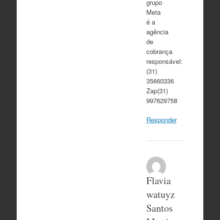
grupo
Meta
é a
agência
de
cobrança
responsável:
(31)
35660336
Zap(31)
997629758
Responder
Flavia
watuyz
Santos