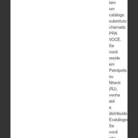
tem
um
catálogo
substituto
chamado
PRA
VOCÊ.
Se
você
reside
em
Petrópolis
ou
Niterói
(RJ),
venha
até
a
distribuidora
Ecatálogos.
Se
você
não