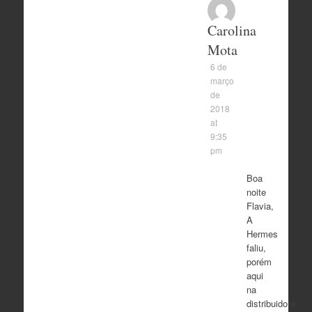
Carolina
Mota
6 de
março
de
2018
at
9:35
pm
Boa
noite
Flavia,
A
Hermes
faliu,
porém
aqui
na
distribuidora