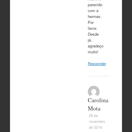
parecido
com a
hermes.
Por
favor.
Desde
já,
agradeço
muito!
Responder
Carolina
Mota
28 de
novembro
de 2016