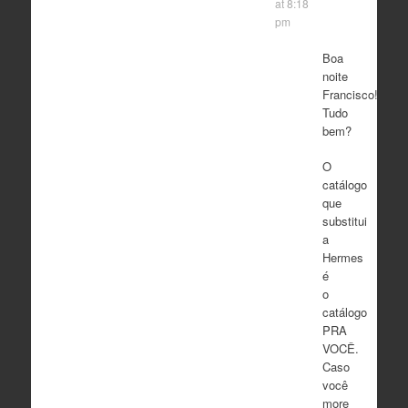
at 8:18
pm
Boa
noite
Francisco!
Tudo
bem?
O
catálogo
que
substitui
a
Hermes
é
o
catálogo
PRA
VOCÊ.
Caso
você
more