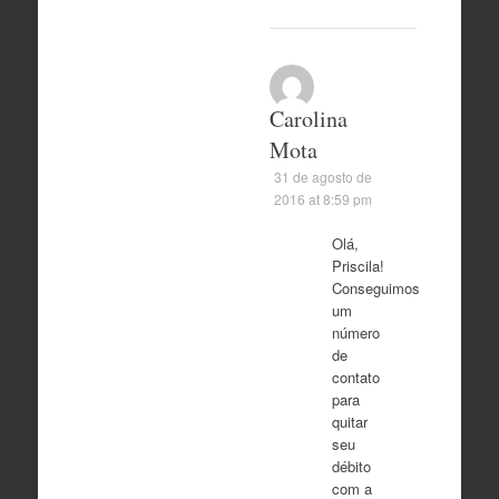
Carolina
Mota
31 de agosto de
2016 at 8:59 pm
Olá,
Priscila!
Conseguimos
um
número
de
contato
para
quitar
seu
débito
com a