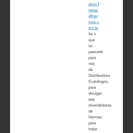
elmo.f
reitas
@her
mes.c
om.br
foi o
que
foi
passado
para
nós
da
Distribuidora
Ecatálogos,
para
divulgar
aos
revendedores
da
Hermes,
para
tratar