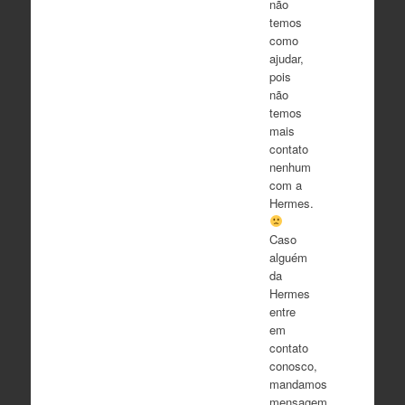
não
temos
como
ajudar,
pois
não
temos
mais
contato
nenhum
com a
Hermes.
Caso
alguém
da
Hermes
entre
em
contato
conosco,
mandamos
mensagem