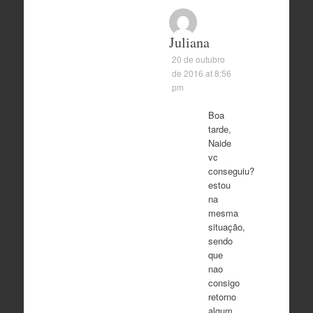
Juliana
20 de outubro
de 2016 at 8:56
pm
Boa
tarde,
Naide
vc
conseguiu?
estou
na
mesma
situação,
sendo
que
nao
consigo
retorno
algum,