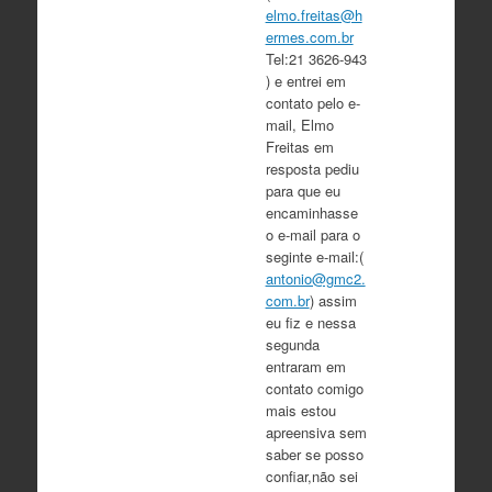
elmo.freitas@h
ermes.com.br
Tel:21 3626-943
) e entrei em
contato pelo e-
mail, Elmo
Freitas em
resposta pediu
para que eu
encaminhasse
o e-mail para o
seginte e-mail:(
antonio@gmc2.
com.br
) assim
eu fiz e nessa
segunda
entraram em
contato comigo
mais estou
apreensiva sem
saber se posso
confiar,não sei