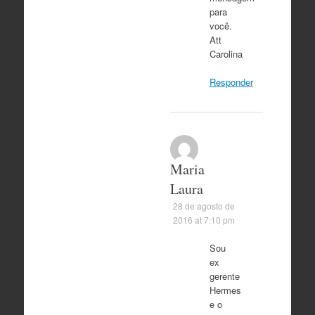
para
você.
Att
Carolina
Responder
Maria
Laura
28 de agosto de
2016 at 7:10 pm
Sou
ex
gerente
Hermes
e o