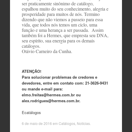
ser praticamente sinônimo de catálogo,
espalhou muito do seu conhecimento, alegria e
prosperidade para muitos de nós. Termino
dizendo que não viemos a passeio para essa
vida, que todos nós temos um ciclo, uma
função e uma herança a ser passada. Assim
também foi a Hermes, que empresta seu DNA,
seu espírito, sua energia para os demais
catálogos.
Otávio Carneiro da Cunha.
ATENÇÃO!
Para solucionar problemas de credores e
devedores, entre em contato com: 21-3626-9431
ou mande e-mail para:
elmo.freitas@hermes.com.br ou
alex.rodrigues@hermes.com.br.
Ecatálogos
6 de maio de 2016
em
Catálogos
,
Notícias
.