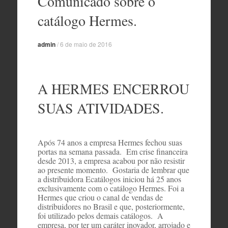
Comunicado sobre o
o
conteúdo
catálogo Hermes.
admin
/
6 de maio de 2016
A HERMES ENCERROU
SUAS ATIVIDADES.
Após 74 anos a empresa Hermes fechou suas
portas na semana passada. Em crise financeira
desde 2013, a empresa acabou por não resistir
ao presente momento. Gostaria de lembrar que
a distribuidora Ecatálogos iniciou há 25 anos
exclusivamente com o catálogo Hermes. Foi a
Hermes que criou o canal de vendas de
distribuidores no Brasil e que, posteriormente,
foi utilizado pelos demais catálogos. A
empresa, por ter um caráter inovador, arrojado e