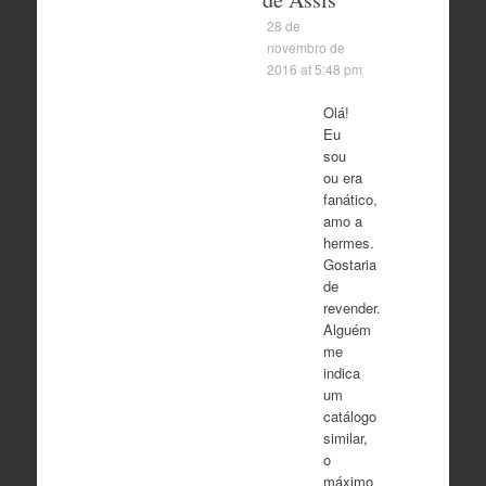
28 de
novembro de
2016 at 5:48 pm
Olá!
Eu
sou
ou era
fanático,
amo a
hermes.
Gostaria
de
revender.
Alguém
me
indica
um
catálogo
similar,
o
máximo