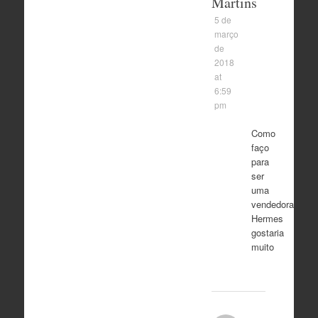
Martins
5 de
março
de
2018
at
6:59
pm
Como
faço
para
ser
uma
vendedora
Hermes
gostaria
muito