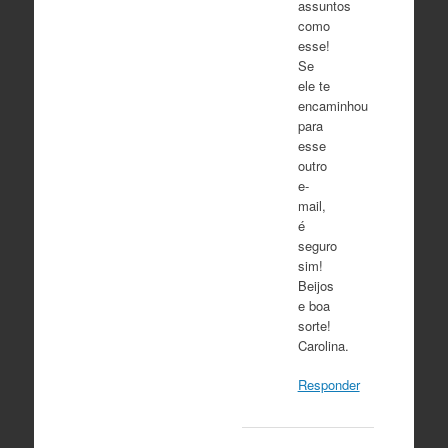
assuntos
como
esse!
Se
ele te
encaminhou
para
esse
outro
e-
mail,
é
seguro
sim!
Beijos
e boa
sorte!
Carolina.
Responder