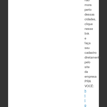
mora
perto
dessas
cidades,
clique
nesse
link
e
faça
seu
cadastro
diretamente
pelo
site
da
empresa
PRA
VOCÊ:
h
t
t
p