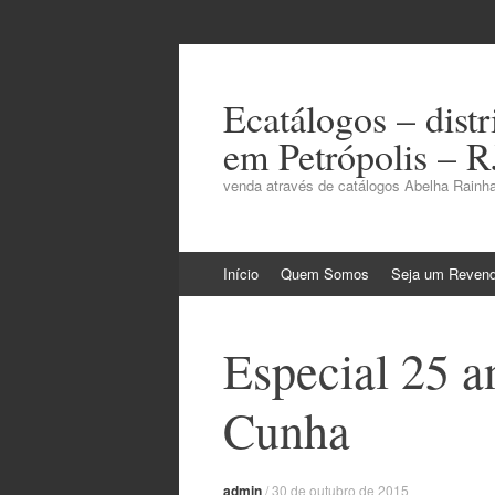
Ecatálogos – dist
em Petrópolis – R
venda através de catálogos Abelha Rainha
Pular
Início
Quem Somos
Seja um Reven
para
o
conteúdo
Especial 25 a
Cunha
admin
/
30 de outubro de 2015