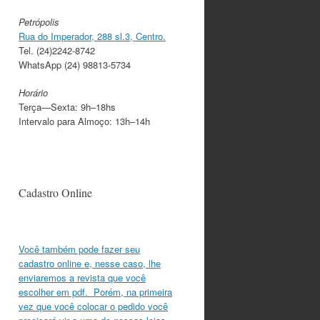
Petrópolis
Rua do Imperador, 288 sl.3, Centro.
Tel. (24)2242-8742
WhatsApp (24) 98813-5734
Horário
Terça—Sexta: 9h–18hs
Intervalo para Almoço: 13h–14h
Cadastro Online
Você também pode fazer seu
cadastro online e, nesse caso, lhe
enviaremos a revista que você
escolher em pdf. Porém, na primeira
vez que você colocar o pedido você