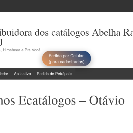
ribuidora dos catálogos Abelha R
J
, Hiroshima e Prá Você..
Pedido por Celular
(para cadastrados)
dedor
Aplicativo
Pedido de Petrópolis
nos Ecatálogos – Otávio