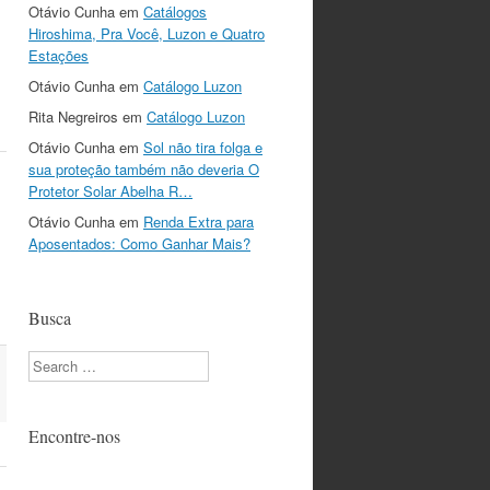
Otávio Cunha
em
Catálogos
Hiroshima, Pra Você, Luzon e Quatro
s
Estações
Otávio Cunha
em
Catálogo Luzon
Rita Negreiros
em
Catálogo Luzon
Otávio Cunha
em
Sol não tira folga e
sua proteção também não deveria O
Protetor Solar Abelha R…
Otávio Cunha
em
Renda Extra para
Aposentados: Como Ganhar Mais?
Busca
Search
Encontre-nos