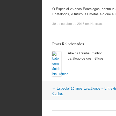
O Especial 25 anos Ecatálogos, continua 
Ecatálogos, o futuro, as metas e o que a 
30 de outubro de 2015
em
Notícias
.
Posts Relacionados
Abelha Rainha, melhor
catálogo de cosméticos.
Navegação
←
Especial 25 anos Ecatálogos – Entrevi
do
Cunha.
post